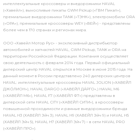
интеллектуальные кроссоверы и внедорожники HAVAL
(«Хавейл»), выносливые пикапы GWM Pickup («ГВМ Пикап»),
премиальные внедорожники TANK («ТЭНК»), электромобили ORA
(«ОРА»), премиальные кроссоверы WEY («ВЕЙ») - представлены
более чем в 170 странах и регионах мира.
ООО «Хавейл Мотор Рус» - эксклюзивный дистрибьютор
автомобилей и запчастей HAVAL, GWM Pickup, TANK и ORA на
территории Российской Федерации. Компания осуществляет
свою деятельность с февраля 2014 года. Первый официальный
дилерский центр HAVAL открылся в Москве в июне 2015 года. На
данный момент в России представлено 240 дилерских центров
HAVAL: интеллектуальные кроссоверы HAVAL JOLION («ХАВЕЙЛ
ДЖО́ЛИОН»), HAVAL DARGO («ХАВЕЙЛ ДА́РГО»,) HAVAL М6
(«ХАВЕЙЛ M6»), HAVAL F7 («ХАВЕЙЛ Ф7») представлены в
дилерской сети HAVAL CITY («ХАВЕЙЛ СИТИ»), а кроссоверы
повышенной проходимости и рамные внедорожники бренда
HAVAL H3 (ХАВЕЙЛ Эйч 3), HAVAL H9 (ХАВЕЙЛ Эйч 9) и HAVAL H5
(ХАВЕЙЛ Эйч 5), HAVAL H7 (ХАВЕЙЛ Эйч 7) – в сети HAVAL PRO
(«ХАВЕЙЛ ПРО»).