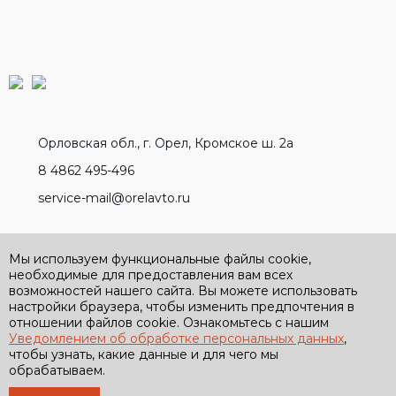
Орловская обл., г. Орел, Кромское ш. 2а
8 4862 495-496
service-mail@orelavto.ru
Разработано вместе с
Мы используем функциональные файлы cookie,
необходимые для предоставления вам всех
возможностей нашего сайта. Вы можете использовать
настройки браузера, чтобы изменить предпочтения в
отношении файлов cookie. Ознакомьтесь с нашим
Уведомлением об обработке персональных данных
,
Политика обработки персональных данных
чтобы узнать, какие данные и для чего мы
Политика конфиденциальности
обрабатываем.
Условия применения бонусной программы
2026 ООО “Возрождение”. Все права защищены.