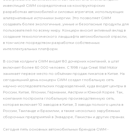
инвестиций GWM сосредоточена на конструкторских
разработках автомобилей и силовых агрегатов, использующих
альтернативные источники энергии. Это позволяет GWM
создавать более экологичные, умные и безопасные продукты для
пользователей по всему миру. Концерн вносит активный вклад в
создание технологического ландшафта автомобильной отрасли,
в том числе посредством разработки собственных
интеллектуальных платформ.
В состав холдинга GWM входят 80 дочерних компаний, а штат
включает более 60 000 человек. С 1998 года Great Wall Motor
занимает первое место по объёмам продаж пикапов в Китае. На
сегодняшний день концерн GWM создал глобальную сеть
научно-исследовательских подразделений, куда входят центры в
России, Китае, Японии, Германии, Австрии и Южной Корее. Так,
компания построила глобальную производственную сеть,
которая включает 10 заводов в Китае, 3 завода полного цикла в
России, Таиланде и Бразилии, а также несколько зарубежных
сборочных предприятий в Эквадоре, Пакистан и других странах.
Сегодня пять основных автомобильных брендов GWM -