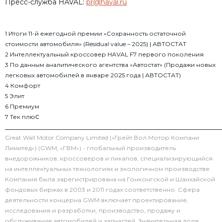
Пресс-служба HAVAL:
pr@haval.ru
1 Итоги 11-й ежегодной премии «Сохранность остаточной
стоимости автомобиля» (Residual value – 2025) | АВТОСТАТ
2 Интеллектуальный кроссовер HAVAL F7 первого поколения
3 По данным аналитического агентства «Автостат» (Продажи новых
легковых автомобилей в январе 2025 года | АВТОСТАТ)
4 Комфорт
5 Элит
6 Премиум
с
7 Тек плю
______________________________________________________________
Great Wall Motor Company Limited («Грейт Вол Мотор Компани
Лимитед») (GWM, «ГВМ») - глобальный производитель
внедорожников, кроссоверов и пикапов, специализирующийся
на интеллектуальных технологиях и экологичном производстве.
Компания была зарегистрирована на Гонконгской и Шанхайской
фондовых биржах в 2003 и 2011 годах соответственно. Сфера
деятельности концерна GWM включает проектирование,
исследования и разработки, производство, продажу и
обслуживание автомобилей и запчастей. Значительная доля