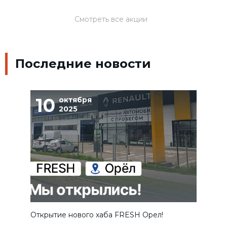
Смотреть все акции
Последние новости
10
2
октября
2025
Открытие нового хаба FRESH Орел!
HAVA
«Сох