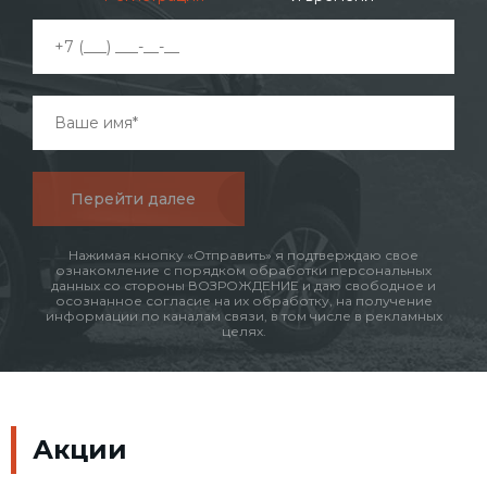
Перейти далее
Нажимая кнопку «Отправить» я подтверждаю свое
ознакомление с порядком обработки персональных
данных со стороны ВОЗРОЖДЕНИЕ и даю свободное и
осознанное согласие на их обработку, на получение
информации по каналам связи, в том числе в рекламных
целях.
Акции