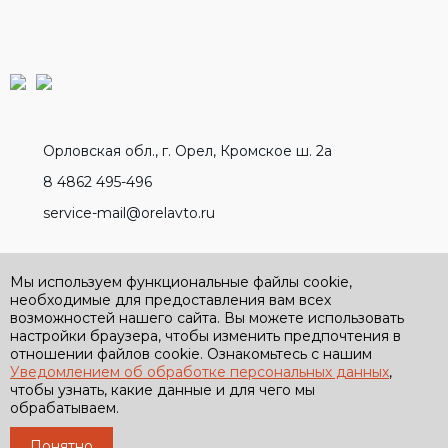
Орловская обл., г. Орел, Кромское ш. 2а
8 4862 495-496
service-mail@orelavto.ru
Разработано вместе с
Мы используем функциональные файлы cookie,
необходимые для предоставления вам всех
возможностей нашего сайта. Вы можете использовать
настройки браузера, чтобы изменить предпочтения в
отношении файлов cookie. Ознакомьтесь с нашим
Уведомлением об обработке персональных данных
,
Политика обработки персональных данных
чтобы узнать, какие данные и для чего мы
Политика конфиденциальности
обрабатываем.
Условия применения бонусной программы
2026 ООО “Возрождение”. Все права защищены.
Понятно