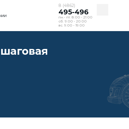
8 (4862)
495-496
нии
пн.- пт. 8:00 - 21:00
сб. 9:00 - 20:00
вс. 9:00 - 19:00
по
маркам
ошаговая
все марки