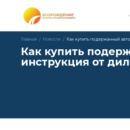
Пои
Автомобили в наличии
Главная
Новости
Как купить подержанный авто
Авто с пробегом
Как купить подер
Запчасти
инструкция от дил
Смотр