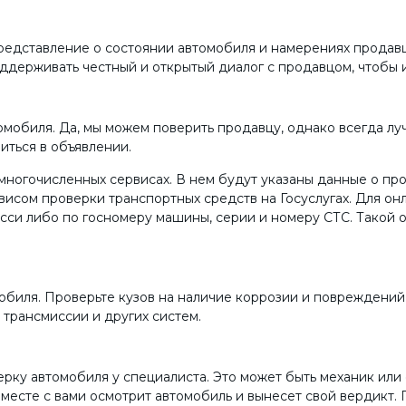
редставление о состоянии автомобиля и намерениях продавц
оддерживать честный и открытый диалог с продавцом, чтобы
омобиля. Да, мы можем поверить продавцу, однако всегда лу
иться в объявлении.
многочисленных сервисах. В нем будут указаны данные о про
исом проверки транспортных средств на Госуслугах. Для он
сси либо по госномеру машины, серии и номеру СТС. Такой 
биля. Проверьте кузов на наличие коррозии и повреждений,
 трансмиссии и других систем.
у автомобиля у специалиста. Это может быть механик или с
месте с вами осмотрит автомобиль и вынесет свой вердикт.