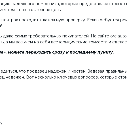
тацию надежного помощника, которые предоставляет только 
иентом – наша основная цель.
центрах проходит тщательную проверку. Если требуется рем
й.
даже самых требовательных покупателей. На сайте orelauto.
ь, а мы возьмем на себя все юридические тонкости и сдела
е», можете переходить сразу к последнему пункту.
бедиться, что продавец надежен и честен. Задавая правильн
ец надежен. Вот несколько ключевых вопросов, которые стои
м?