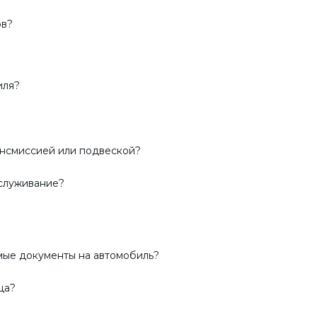
ов?
иля?
ансмиссией или подвеской?
бслуживание?
имые документы на автомобиль?
ца?