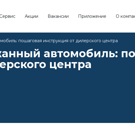
Сервис
Акции
Вакансии
Приложение
О компа
ск по
типу кузова
Обзор 
мобиль: пошаговая инструкция от дилерского центра
жанный автомобиль: п
ерского центра
КРОССОВЕР
СЕДАН
ВНЕДОРОЖНИК
УНИВЕРСАЛ
еть все типы
Смотреть 