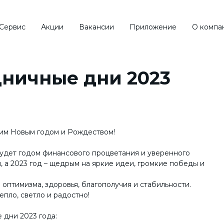
Сервис
Акции
Вакансии
Приложение
О компа
ск по
типу кузова
Обзор 
дничные дни 2023
КРОССОВЕР
СЕДАН
им Новым годом и Рождеством!
будет годом финансового процветания и уверенного
ВНЕДОРОЖНИК
УНИВЕРСАЛ
, а 2023 год – щедрым на яркие идеи, громкие победы и
еть все типы
птимизма, здоровья, благополучия и стабильности.
Смотреть 
епло, светло и радостно!
дни 2023 года: