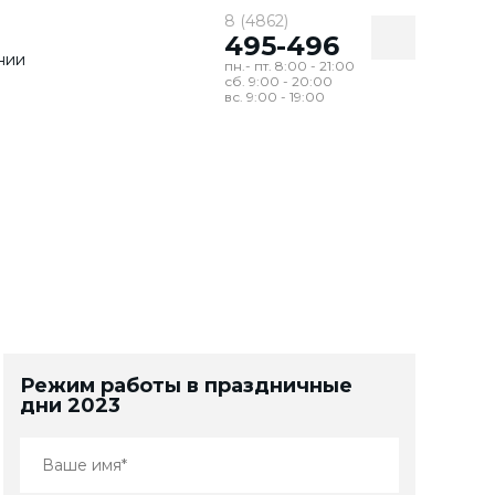
8 (4862)
495-496
нии
пн.- пт. 8:00 - 21:00
сб. 9:00 - 20:00
вс. 9:00 - 19:00
по
маркам
Режим работы в праздничные
дни 2023
все марки