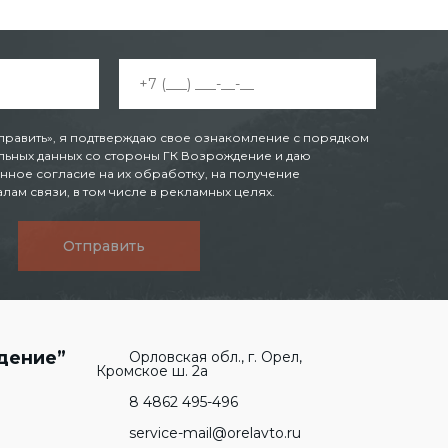
править», я подтверждаю свое ознакомление с порядком
ьных данных со стороны ГК Возрождение и даю
нное согласие на их обработку, на получение
ам связи, в том числе в рекламных целях.
Отправить
дение”
Орловская обл., г. Орел,
Кромское ш. 2а
8 4862 495-496
service-mail@orelavto.ru