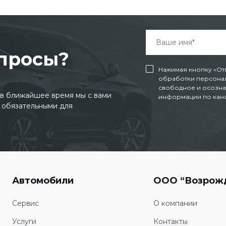
опросы?
Нажимая кнопку «От
обработки персонал
свободное и осозна
и в ближайшее время мы с вами
информации по канал
 обязательными для
Автомобили
ООО “Возрож
Сервис
О компании
Услуги
Контакты