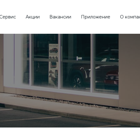
Сервис
Акции
Вакансии
Приложение
О компа
ск по
типу кузова
Обзор 
КРОССОВЕР
СЕДАН
ВНЕДОРОЖНИК
УНИВЕРСАЛ
еть все типы
Смотреть 