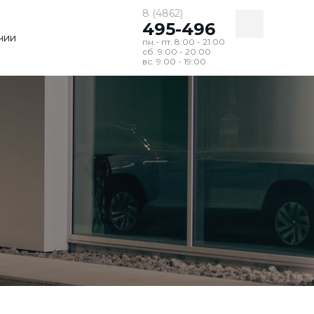
8 (4862)
495-496
нии
пн.- пт. 8:00 - 21:00
сб. 9:00 - 20:00
вс. 9:00 - 19:00
по
маркам
все марки